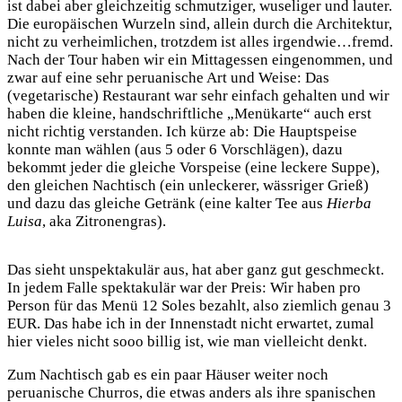
ist dabei aber gleichzeitig schmutziger, wuseliger und lauter.
Die europäischen Wurzeln sind, allein durch die Architektur,
nicht zu verheimlichen, trotzdem ist alles irgendwie…fremd.
Nach der Tour haben wir ein Mittagessen eingenommen, und
zwar auf eine sehr peruanische Art und Weise: Das
(vegetarische) Restaurant war sehr einfach gehalten und wir
haben die kleine, handschriftliche „Menükarte“ auch erst
nicht richtig verstanden. Ich kürze ab: Die Hauptspeise
konnte man wählen (aus 5 oder 6 Vorschlägen), dazu
bekommt jeder die gleiche Vorspeise (eine leckere Suppe),
den gleichen Nachtisch (ein unleckerer, wässriger Grieß)
und dazu das gleiche Getränk (eine kalter Tee aus
Hierba
Luisa
, aka Zitronengras).
Das sieht unspektakulär aus, hat aber ganz gut geschmeckt.
In jedem Falle spektakulär war der Preis: Wir haben pro
Person für das Menü 12 Soles bezahlt, also ziemlich genau 3
EUR. Das habe ich in der Innenstadt nicht erwartet, zumal
hier vieles nicht sooo billig ist, wie man vielleicht denkt.
Zum Nachtisch gab es ein paar Häuser weiter noch
peruanische Churros, die etwas anders als ihre spanischen