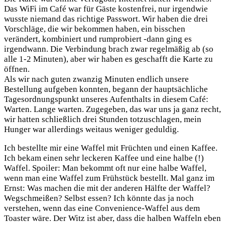
Das WiFi im Café war für Gäste kostenfrei, nur irgendwie
wusste niemand das richtige Passwort. Wir haben die drei
Vorschläge, die wir bekommen haben, ein bisschen
verändert, kombiniert und rumprobiert -dann ging es
irgendwann. Die Verbindung brach zwar regelmäßig ab (so
alle 1-2 Minuten), aber wir haben es geschafft die Karte zu
öffnen.
Als wir nach guten zwanzig Minuten endlich unsere
Bestellung aufgeben konnten, begann der hauptsächliche
Tagesordnungspunkt unseres Aufenthalts in diesem Café:
Warten. Lange warten. Zugegeben, das war uns ja ganz recht,
wir hatten schließlich drei Stunden totzuschlagen, mein
Hunger war allerdings weitaus weniger geduldig.
Ich bestellte mir eine Waffel mit Früchten und einen Kaffee.
Ich bekam einen sehr leckeren Kaffee und eine halbe (!)
Waffel. Spoiler: Man bekommt oft nur eine halbe Waffel,
wenn man eine Waffel zum Frühstück bestellt. Mal ganz im
Ernst: Was machen die mit der anderen Hälfte der Waffel?
Wegschmeißen? Selbst essen? Ich könnte das ja noch
verstehen, wenn das eine Convenience-Waffel aus dem
Toaster wäre. Der Witz ist aber, dass die halben Waffeln eben