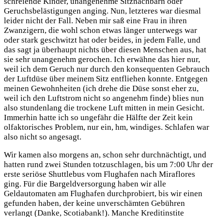
schreiende Kinder, unangenehme Sitznachbarn oder
Geruchsbelästigungen anging. Nun, letzteres war diesmal
leider nicht der Fall. Neben mir saß eine Frau in ihren
Zwanzigern, die wohl schon etwas länger unterwegs war
oder stark geschwitzt hat oder beides, in jedem Falle, und
das sagt ja überhaupt nichts über diesen Menschen aus, hat
sie sehr unangenehm gerochen. Ich erwähne das hier nur,
weil ich dem Geruch nur durch den konsequenten Gebrauch
der Luftdüse über meinem Sitz entfliehen konnte. Entgegen
meinen Gewohnheiten (ich drehe die Düse sonst eher zu,
weil ich den Luftstrom nicht so angenehm finde) blies nun
also stundenlang die trockene Luft mitten in mein Gesicht.
Immerhin hatte ich so ungefähr die Hälfte der Zeit kein
olfaktorisches Problem, nur ein, hm, windiges. Schlafen war
also nicht so angesagt.
Wir kamen also morgens an, schon sehr durchnächtigt, und
hatten rund zwei Stunden totzuschlagen, bis um 7:00 Uhr der
erste seriöse Shuttlebus vom Flughafen nach Miraflores
ging. Für die Bargeldversorgung haben wir alle
Geldautomaten am Flughafen durchprobiert, bis wir einen
gefunden haben, der keine unverschämten Gebühren
verlangt (Danke, Scotiabank!). Manche Kreditinstite