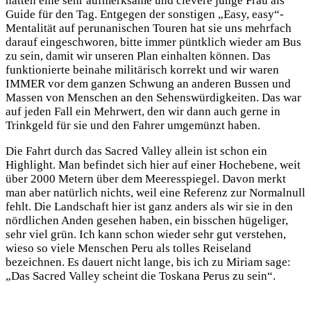
hatten eine sehr aufmerksame und clevere junge Frau als
Guide für den Tag. Entgegen der sonstigen „Easy, easy“-
Mentalität auf perunanischen Touren hat sie uns mehrfach
darauf eingeschworen, bitte immer püntklich wieder am Bus
zu sein, damit wir unseren Plan einhalten können. Das
funktionierte beinahe militärisch korrekt und wir waren
IMMER vor dem ganzen Schwung an anderen Bussen und
Massen von Menschen an den Sehenswürdigkeiten. Das war
auf jeden Fall ein Mehrwert, den wir dann auch gerne in
Trinkgeld für sie und den Fahrer umgemünzt haben.
Die Fahrt durch das Sacred Valley allein ist schon ein
Highlight. Man befindet sich hier auf einer Hochebene, weit
über 2000 Metern über dem Meeresspiegel. Davon merkt
man aber natürlich nichts, weil eine Referenz zur Normalnull
fehlt. Die Landschaft hier ist ganz anders als wir sie in den
nördlichen Anden gesehen haben, ein bisschen hügeliger,
sehr viel grün. Ich kann schon wieder sehr gut verstehen,
wieso so viele Menschen Peru als tolles Reiseland
bezeichnen. Es dauert nicht lange, bis ich zu Miriam sage:
„Das Sacred Valley scheint die Toskana Perus zu sein“.