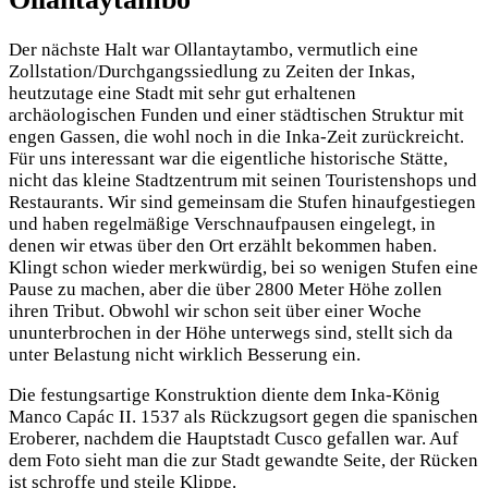
Der nächste Halt war Ollantaytambo, vermutlich eine
Zollstation/Durchgangssiedlung zu Zeiten der Inkas,
heutzutage eine Stadt mit sehr gut erhaltenen
archäologischen Funden und einer städtischen Struktur mit
engen Gassen, die wohl noch in die Inka-Zeit zurückreicht.
Für uns interessant war die eigentliche historische Stätte,
nicht das kleine Stadtzentrum mit seinen Touristenshops und
Restaurants. Wir sind gemeinsam die Stufen hinaufgestiegen
und haben regelmäßige Verschnaufpausen eingelegt, in
denen wir etwas über den Ort erzählt bekommen haben.
Klingt schon wieder merkwürdig, bei so wenigen Stufen eine
Pause zu machen, aber die über 2800 Meter Höhe zollen
ihren Tribut. Obwohl wir schon seit über einer Woche
ununterbrochen in der Höhe unterwegs sind, stellt sich da
unter Belastung nicht wirklich Besserung ein.
Die festungsartige Konstruktion diente dem Inka-König
Manco Capác II. 1537 als Rückzugsort gegen die spanischen
Eroberer, nachdem die Hauptstadt Cusco gefallen war. Auf
dem Foto sieht man die zur Stadt gewandte Seite, der Rücken
ist schroffe und steile Klippe.