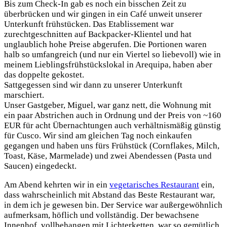
Bis zum Check-In gab es noch ein bisschen Zeit zu
überbrücken und wir gingen in ein Café unweit unserer
Unterkunft frühstücken. Das Etablissement war
zurechtgeschnitten auf Backpacker-Klientel und hat
unglaublich hohe Preise abgerufen. Die Portionen waren
halb so umfangreich (und nur ein Viertel so liebevoll) wie in
meinem Lieblingsfrühstückslokal in Arequipa, haben aber
das doppelte gekostet.
Sattgegessen sind wir dann zu unserer Unterkunft
marschiert.
Unser Gastgeber, Miguel, war ganz nett, die Wohnung mit
ein paar Abstrichen auch in Ordnung und der Preis von ~160
EUR für acht Übernachtungen auch verhältnismäßig günstig
für Cusco. Wir sind am gleichen Tag noch einkaufen
gegangen und haben uns fürs Frühstück (Cornflakes, Milch,
Toast, Käse, Marmelade) und zwei Abendessen (Pasta und
Saucen) eingedeckt.
Am Abend kehrten wir in ein
vegetarisches Restaurant
ein,
dass wahrscheinlich mit Abstand das Beste Restaurant war,
in dem ich je gewesen bin. Der Service war außergewöhnlich
aufmerksam, höflich und vollständig. Der bewachsene
Innenhof, vollbehangen mit Lichterketten, war so gemütlich