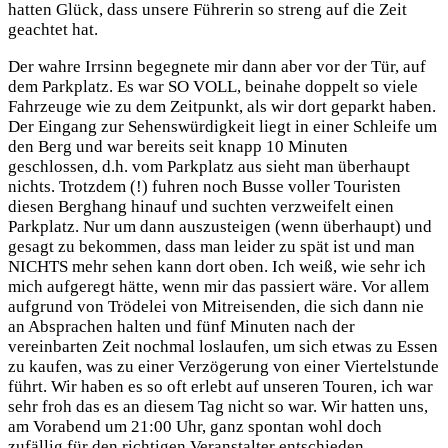
hatten Glück, dass unsere Führerin so streng auf die Zeit
geachtet hat.
Der wahre Irrsinn begegnete mir dann aber vor der Tür, auf
dem Parkplatz. Es war SO VOLL, beinahe doppelt so viele
Fahrzeuge wie zu dem Zeitpunkt, als wir dort geparkt haben.
Der Eingang zur Sehenswürdigkeit liegt in einer Schleife um
den Berg und war bereits seit knapp 10 Minuten
geschlossen, d.h. vom Parkplatz aus sieht man überhaupt
nichts. Trotzdem (!) fuhren noch Busse voller Touristen
diesen Berghang hinauf und suchten verzweifelt einen
Parkplatz. Nur um dann auszusteigen (wenn überhaupt) und
gesagt zu bekommen, dass man leider zu spät ist und man
NICHTS mehr sehen kann dort oben. Ich weiß, wie sehr ich
mich aufgeregt hätte, wenn mir das passiert wäre. Vor allem
aufgrund von Trödelei von Mitreisenden, die sich dann nie
an Absprachen halten und fünf Minuten nach der
vereinbarten Zeit nochmal loslaufen, um sich etwas zu Essen
zu kaufen, was zu einer Verzögerung von einer Viertelstunde
führt. Wir haben es so oft erlebt auf unseren Touren, ich war
sehr froh das es an diesem Tag nicht so war. Wir hatten uns,
am Vorabend um 21:00 Uhr, ganz spontan wohl doch
zufällig für den richtigen Veranstalter entschieden.