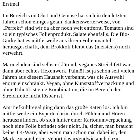
Erstmal.
Im Bereich von Obst und Gemüse hat sich in den letzten
Jahren schon einiges getan, dankenswerterweise, von
„Perfekt“ sind wir da aber noch weit entfernt. Tomaten sind
so ein typisches Folienprodukt, Salate ebenfalls. Die Bio-
Gurke hat es mittlerweile aus ihrem Folienmantel
herausgeschafft, dem Brokkoli bleibt das (meistens) noch
verwehrt.
Marmeladen sind selbsterklärend, veganes Streichfett war
dann aber echtes Hexenwerk. Palmöl ist ja schon seit vielen
Jahren aus diesem Haushalt verbannt, was die Auswahl
enorm einschränkt. Vegan, ohne Kunststoffverpackung und
ohne Palmöl ist eine Kombination, die im Bereich der
Streichfette nicht lösbar ist.
Am Tiefkühlregal ging dann das große Raten los. Ich bin
mittlerweile ein Experte darin, durch Fühlen und Hören
herauszufinden, ob sich hinter einer Kartonumverpackung
noch eine Folie befindet oder nicht. Ja, sicher, man braucht
keine TK-Ware, aber wenn man schon mal dabei ist, den
Markt zu sondieren, gehört das irgendwie auch dazu.