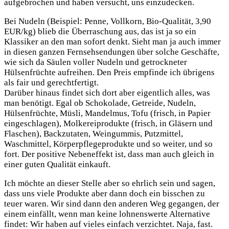
aufgebrochen und haben versucht, uns einzudecken.
Bei Nudeln (Beispiel: Penne, Vollkorn, Bio-Qualität, 3,90
EUR/kg) blieb die Überraschung aus, das ist ja so ein
Klassiker an den man sofort denkt. Sieht man ja auch immer
in diesen ganzen Fernsehsendungen über solche Geschäfte,
wie sich da Säulen voller Nudeln und getrockneter
Hülsenfrüchte aufreihen. Den Preis empfinde ich übrigens
als fair und gerechtfertigt.
Darüber hinaus findet sich dort aber eigentlich alles, was
man benötigt. Egal ob Schokolade, Getreide, Nudeln,
Hülsenfrüchte, Müsli, Mandelmus, Tofu (frisch, in Papier
eingeschlagen), Molkereiprodukte (frisch, in Gläsern und
Flaschen), Backzutaten, Weingummis, Putzmittel,
Waschmittel, Körperpflegeprodukte und so weiter, und so
fort. Der positive Nebeneffekt ist, dass man auch gleich in
einer guten Qualität einkauft.
Ich möchte an dieser Stelle aber so ehrlich sein und sagen,
dass uns viele Produkte aber dann doch ein bisschen zu
teuer waren. Wir sind dann den anderen Weg gegangen, der
einem einfällt, wenn man keine lohnenswerte Alternative
findet: Wir haben auf vieles einfach verzichtet. Naja, fast.